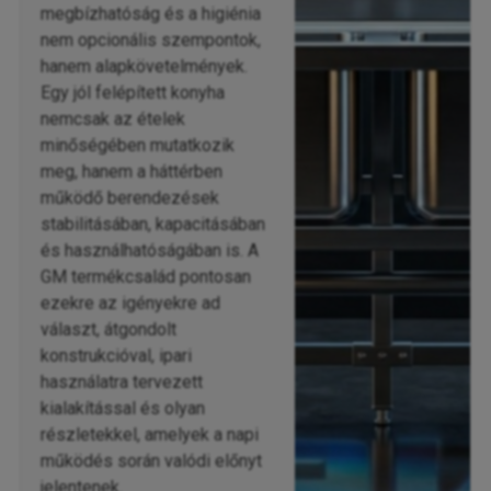
megbízhatóság és a higiénia
nem opcionális szempontok,
hanem alapkövetelmények.
Egy jól felépített konyha
nemcsak az ételek
minőségében mutatkozik
meg, hanem a háttérben
működő berendezések
stabilitásában, kapacitásában
és használhatóságában is. A
GM termékcsalád pontosan
ezekre az igényekre ad
választ, átgondolt
konstrukcióval, ipari
használatra tervezett
kialakítással és olyan
részletekkel, amelyek a napi
működés során valódi előnyt
jelentenek.