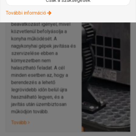
Csak a szükségesek
nem megfelelően működő
elektromos rostlap vagy egy
További információ
leálló sütő azonnali
beavatkozást igényel, mivel
közvetlenül befolyásolja a
konyha működését. A
nagykonyhai gépek javítása és
szervizelése ebben a
környezetben nem
halasztható feladat. A cél
minden esetben az, hogy a
berendezés a lehető
legrövidebb időn belül újra
használható legyen, és a
javítás után üzembiztosan
működjön tovább.
Tovább