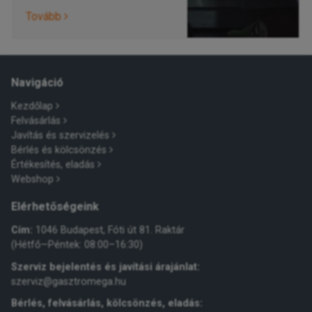
Tovább
Navigáció
Kezdőlap
Felvásárlás
Javítás és szervizelés
Bérlés és kölcsönzés
Értékesítés, eladás
Webshop
Elérhetőségeink
Cím:
1046 Budapest, Fóti út 81. Raktár
(Hétfő—Péntek: 08:00–16:30)
Szerviz bejelentés és javítási árajánlat:
szerviz@gasztromega.hu
Bérlés, felvásárlás, kölcsönzés, eladás: