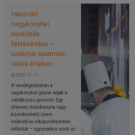
Használt
nagykonyhai
eszközök
felvásárlása –
szakmai szemmel,
reális értéken
2025-11-11
A vendéglátásban a
nagykonyhai gépek adják a
vállalkozás gerincét. Egy
étterem, hotelkonyha vagy
közétkeztető üzem
működése elképzelhetetlen
nélkülük – ugyanakkor ezek az