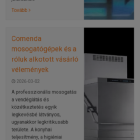
Tovább
Comenda
mosogatógépek és a
róluk alkotott vásárló
vélemények
2026-03-02
A professzionális mosogatás
a vendéglátás és
közétkeztetés egyik
legkevésbé látványos,
ugyanakkor legkritikusabb
területe. A konyhai
teljesítmény, a higiéniai