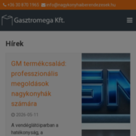
+36 30 870 1965
info@nagykonyhaiberendezesek.hu
Hírek
GM termékcsalád:
professzionális
megoldások
nagykonyhák
számára
2026-05-11
A vendéglátóiparban a
hatékonyság, a