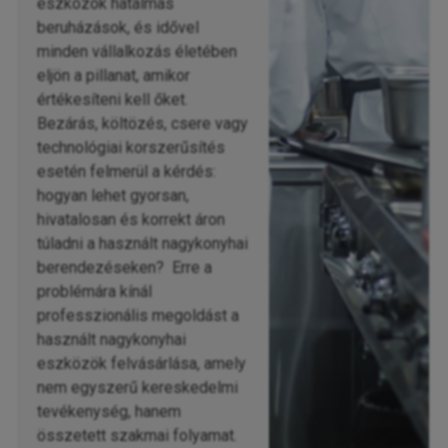
eszközök hatalmas
beruházások, és idővel
minden vállalkozás életében
eljön a pillanat, amikor
értékesíteni kell őket.
Bezárás, költözés, csere vagy
technológiai korszerűsítés
esetén felmerül a kérdés:
hogyan lehet gyorsan,
hivatalosan és korrekt áron
túladni a használt nagykonyhai
berendezéseken? Erre a
problémára kínál
professzionális megoldást a
használt nagykonyhai
eszközök felvásárlása, amely
nem egyszerű kereskedelmi
tevékenység, hanem
összetett szakmai folyamat.