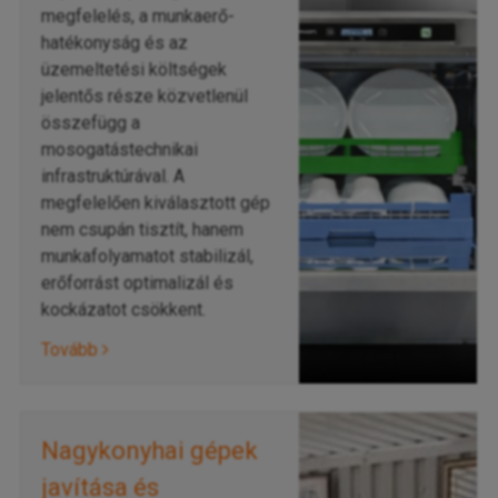
megfelelés, a munkaerő-
hatékonyság és az
üzemeltetési költségek
jelentős része közvetlenül
összefügg a
mosogatástechnikai
infrastruktúrával. A
megfelelően kiválasztott gép
nem csupán tisztít, hanem
munkafolyamatot stabilizál,
erőforrást optimalizál és
kockázatot csökkent.
Tovább
Nagykonyhai gépek
javítása és