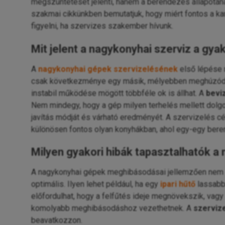
megszüntetését jelenti, hanem a berendezés állapotána
szakmai cikkünkben bemutatjuk, hogy miért fontos a kar
figyelni, ha szervizes szakember hívunk.
Mit jelent a nagykonyhai szerviz a gya
A
nagykonyhai gépek szervizelésének
első lépése 
csak következménye egy másik, mélyebben meghúzódó 
instabil működése mögött többféle ok is állhat. A
bevi
Nem mindegy, hogy a gép milyen terhelés mellett dolgoz
javítás módját és várható eredményét. A szervizelés cé
különösen fontos olyan konyhákban, ahol egy-egy be
Milyen gyakori hibák tapasztalhatók 
A nagykonyhai gépek meghibásodásai jellemzően nem eg
optimális. Ilyen lehet például, ha egy
ipari hűtő
lassabba
előfordulhat, hogy a felfűtés ideje megnövekszik, vagy
komolyabb meghibásodáshoz vezethetnek. A
szerviz
beavatkozzon.