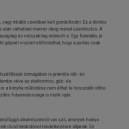
 vagy inkább cserében kell gondolkodni. Ez a döntés
ítás után várhatóan mennyi ideig marad üzembiztos. A
ágilag és műszakilag indokolt-e. Egy fiatalabb, jó
 gépnél viszont előfordulhat, hogy a javítás csak
szállításuk önmagában is jelentős idő- és
gyelembe véve az elektromos, gáz- és
ikor a konyha működése nem állhat le hosszabb időre.
ítés folyamatossága is múlik rajta.
yártófüggő alkatrészekről van szó, amelyek hiánya
ek rövid határidővel rendelkezésre álljanak. Ez