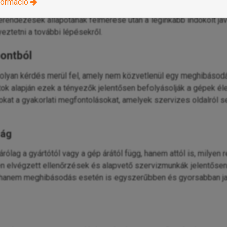
formáció
t meghatározni a szükséges beavatkozást és a javítás várható k
 berendezések állapotának felmérése után a leginkább indokolt j
eztetni a további lépésekről.
ontból
lyan kérdés merül fel, amely nem közvetlenül egy meghibásodá
 alapján ezek a tényezők jelentősen befolyásolják a gépek élett
okat a gyakorlati megfontolásokat, amelyek szervizes oldalról
ság
ag a gyártótól vagy a gép árától függ, hanem attól is, milyen
őben elvégzett ellenőrzések és alapvető szervizmunkák jelentőse
, hanem meghibásodás esetén is egyszerűbben és gyorsabban jav