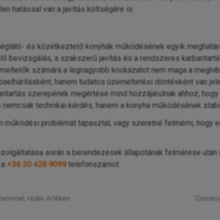
en hatással van a javítás költségére is.
déglátó- és közétkeztető konyhák működésének egyik meghatáro
 bevizsgálás, a szakszerű javítás és a rendszeres karbantartás
üzemeltetők számára a legnagyobb kockázatot nem maga a meghi
elhárításként, hanem tudatos üzemeltetési döntésként van jelen
arbantartás szerepének megértése mind hozzájárulnak ahhoz, ho
nemcsak technikai kérdés, hanem a konyha működésének stabilit
működési problémát tapasztal, vagy szeretné felmérni, hogy e
szolgáltatása során a berendezések állapotának felmérése után
 a
+36 30 428 9099
telefonszámot.
emmel, reális értéken
Comenda