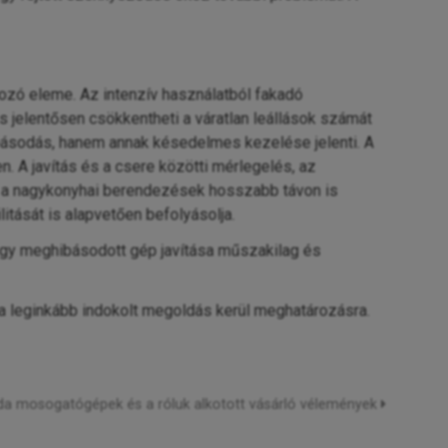
zó eleme. Az intenzív használatból fakadó
 jelentősen csökkentheti a váratlan leállások számát
básodás, hanem annak késedelmes kezelése jelenti. A
. A javítás és a csere közötti mérlegelés, az
gy a nagykonyhai berendezések hosszabb távon is
ását is alapvetően befolyásolja.
gy meghibásodott gép javítása műszakilag és
 a leginkább indokolt megoldás kerül meghatározásra.
 mosogatógépek és a róluk alkotott vásárló vélemények