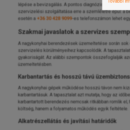
További in
lépése a bevizsgálás. A pontos diagnózis alapján lehe
szervizelési szolgáltatása erre a szemléletre épül: a
esetén a
+36 30 428 9099
-es telefonszámon lehet egy
Szakmai javaslatok a szervizes szemp
A nagykonyhai berendezések üzemeltetése során sok o
szervizelés körülményeihez kapcsolódik. A tapasztalatok
gyakoriságát. Az alábbi szempontok összefoglalják az
üzemeltetésben.
Karbantartás és hosszú távú üzembizton
A nagykonyhai gépek működése hosszú távon nem kizáról
karbantartásuk. A tapasztalat azt mutatja, hogy az id
karbantartott berendezés nemcsak ritkábban romlik el
költség, hanem a folyamatos működés egyik feltétele.
Alkatrészellátás és javítási határidők