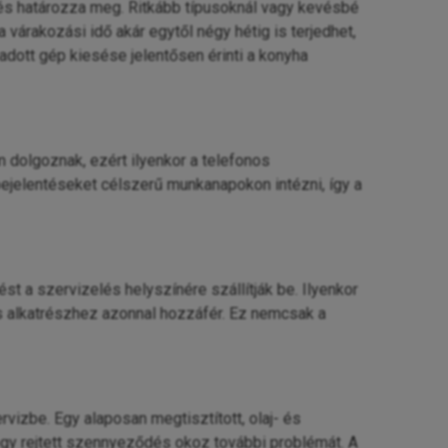
és határozza meg. Ritkább típusoknál vagy kevésbé
várakozási idő akár egytől négy hétig is terjedhet,
adott gép kiesése jelentősen érinti a konyha
dolgoznak, ezért ilyenkor a telefonos
ejelentéseket célszerű munkanapokon intézni, így a
a szervizelés helyszínére szállítják be. Ilyenkor
s alkatrészhez azonnal hozzáfér. Ez nemcsak a
rvizbe. Egy alaposan megtisztított, olaj- és
gy rejtett szennyeződés okoz további problémát. A