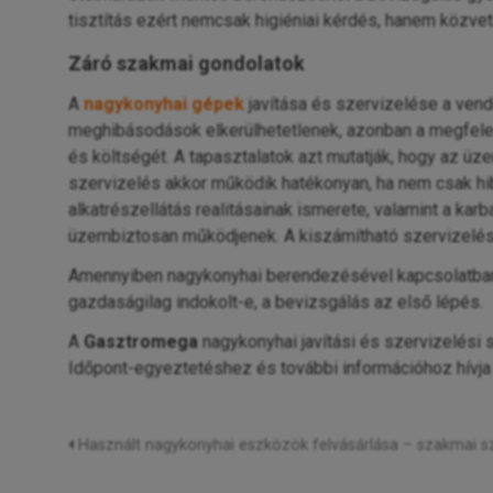
tisztítás ezért nemcsak higiéniai kérdés, hanem közvetl
Záró szakmai gondolatok
A
nagykonyhai gépek
javítása és szervizelése a ven
meghibásodások elkerülhetetlenek, azonban a megfelelő
és költségét. A tapasztalatok azt mutatják, hogy az 
szervizelés akkor működik hatékonyan, ha nem csak hiba
alkatrészellátás realitásainak ismerete, valamint a k
üzembiztosan működjenek. A kiszámítható szervizelés 
Amennyiben nagykonyhai berendezésével kapcsolatban 
gazdaságilag indokolt-e, a bevizsgálás az első lépés.
A
Gasztromega
nagykonyhai javítási és szervizelési 
Időpont-egyeztetéshez és további információhoz hívja
Használt nagykonyhai eszközök felvásárlása – szakmai sz