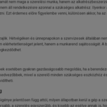
rtamát nem maga a szerelési munka, hanem az alkatrészbeszerz
nem áll rendelkezésre azonnal a szükséges alkatrész. Ilyenkor a 
zni. Ezt érdemes előre figyelembe venni, különösen akkor, ha az 
jlik. Hétvégéken és ünnepnapokon a szervizesek általában nem 
 elérhetetlenséget jelent, hanem a munkarend sajátosságát. A b
megkezdődhet.
k esetében gyakran gazdaságosabb megoldás, ha a berendezést 
i is kedvezőbbek, mivel a szerelő minden szükséges eszközhöz é
idítheti.
g
igénye jelentősen függ attól, milyen állapotban kerül a gép a sze
abb, a szerelés egyszerűbb, és kisebb az esélye annak is, ho