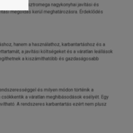
öltségét. A Gasztromega nagykonyhai javítási és
avítási megoldás kerül meghatározásra. Érdeklődés
shoz, hanem a használathoz, karbantartáshoz és a
artamát, a javítási költségeket és a váratlan leállások
 segíthetnek a kiszámíthatóbb és gazdaságosabb
 rendszerességgel és milyen módon történik a
n csökkentik a váratlan meghibásodások esélyét. Egy
ítható. A rendszeres karbantartás ezért nem plusz