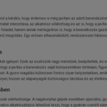
l a kérdés, hogy érdemes-e még javítani az adott berendezést,
nálat intenzitása, az alkatrész-ellátottság és az is, hogy a jav
 feladat, hanem annak mérlegelése is, hogy a beavatkozás gazdas
erű megoldás. Egy erősen elhasználódott, rendszeresen hibásodó
s
kát igényel. Ezek az eszközök nagy méretűek, beépítettek, és el
i, hogy a javítás a berendezés saját környezetében történjen, fi
eket. A gyors reagálás különösen fontos olyan helyzetekben, am
nyel, hiszen az alapanyagok biztonságos tárolása és az ételkész
sben
részek elérhetősége. A nagykonyhai gépek esetében speciális, g
matos alkatrészbázis lehetővé teszi, hogy a gyakran cserélt elem