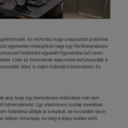
yértelműek, és előfordul, hogy a tapasztalt probléma
sütő egyenetlen melegítése vagy egy főzőberendezés
nyezeti feltételeit egyaránt figyelembe kell venni.
nálata. Ezek az információk alapvetően befolyásolják a
 hosszabb időre is stabil működést biztosítson. Ez
alnak arra, hogy egy berendezés működése már nem
tott hőmérsékletet. Egy elektromos rostlap esetében
m feltétlenül állítják le a munkát, de hosszabb távon
 időben felismerje, és még a teljes leállás előtt