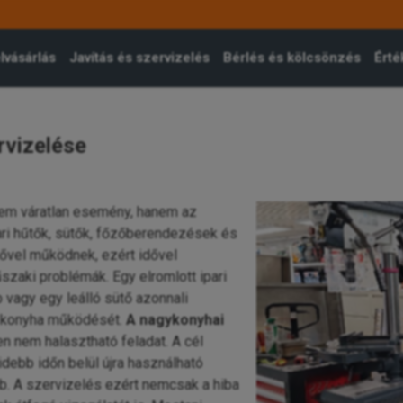
lvásárlás
Javítás és szervizelés
Bérlés és kölcsönzés
Érté
rvizelése
m váratlan esemény, hanem az
ri hűtők, sütők, főzőberendezések és
ővel működnek, ezért idővel
szaki problémák. Egy elromlott ipari
vagy egy leálló sütő azonnali
 a konyha működését.
A nagykonyhai
 nem halasztható feladat. A cél
debb időn belül újra használható
b. A szervizelés ezért nemcsak a hiba