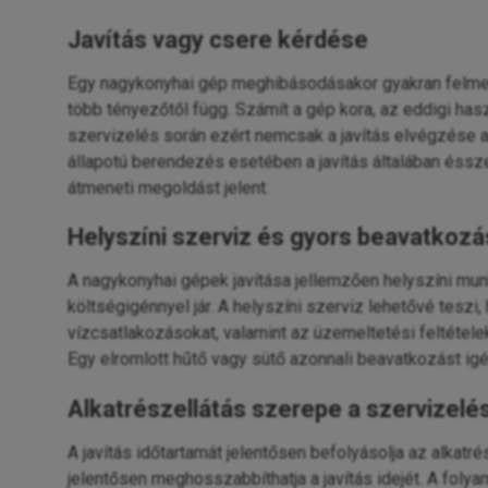
Javítás vagy csere kérdése
Egy nagykonyhai gép meghibásodásakor gyakran felmerü
több tényezőtől függ. Számít a gép kora, az eddigi hasz
szervizelés során ezért nemcsak a javítás elvégzése a
állapotú berendezés esetében a javítás általában éssz
átmeneti megoldást jelent.
Helyszíni szerviz és gyors beavatkozá
A nagykonyhai gépek javítása jellemzően helyszíni mun
költségigénnyel jár. A helyszíni szerviz lehetővé tesz
vízcsatlakozásokat, valamint az üzemeltetési feltétel
Egy elromlott hűtő vagy sütő azonnali beavatkozást igé
Alkatrészellátás szerepe a szervizelé
A javítás időtartamát jelentősen befolyásolja az alkat
jelentősen meghosszabbíthatja a javítás idejét. A folya