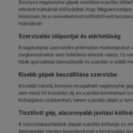
Bizonyos nagykonyhai gépek esetében a javítás időta
elterjedt márkáknál előfordulhat, hogy Magyarországon 
különösen, ha a cserealkatrészt külföldről kell beszere
működését.
Szervizelés időpontjai és elérhetőség
A nagykonyhai szervizelés jellemzően munkanapokon za
megkeresésekre sem feltétlenül érkezik válasz. Ez nem
hibák gyorsabban ütemezhetők és a javítás is előbb 
Kisebb gépek beszállítása szervizbe
A kisebb méretű, könnyen mozgatható nagykonyhai gépe
nem merül fel kiszállási díj, és a javítás körülménye
költségeket csökkentheti, hanem a javítás idejét is leröv
Tisztított gép, alacsonyabb javítási költsé
A szerviztapasztalatok alapján a javítás költsége és idő
ételmaradék-mentes berendezésnél a bevizsgálás gyors