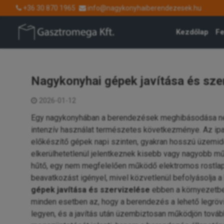
+36 30 870 1965
info@nagykonyhaiberendezesek.hu
Kezdőlap
Fe
Nagykonyhai gépek javítása és sze
2026-01-12
Egy nagykonyhában a berendezések meghibásodása ne
intenzív használat természetes következménye. Az ipa
előkészítő gépek napi szinten, gyakran hosszú üzemid
elkerülhetetlenül jelentkeznek kisebb vagy nagyobb mű
hűtő, egy nem megfelelően működő elektromos rostlap 
beavatkozást igényel, mivel közvetlenül befolyásolja
gépek javítása és szervizelése
ebben a környezetben
minden esetben az, hogy a berendezés a lehető legrövi
legyen, és a javítás után üzembiztosan működjön továb