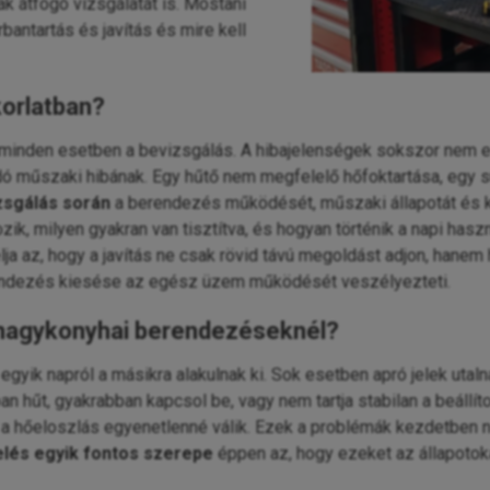
k átfogó vizsgálatát is. Mostani
bantartás és javítás és mire kell
korlatban?
minden esetben a bevizsgálás. A hibajelenségek sokszor nem eg
műszaki hibának. Egy hűtő nem megfelelő hőfoktartása, egy 
zsgálás során
a berendezés működését, műszaki állapotát és kör
ik, milyen gyakran van tisztítva, és hogyan történik a napi hasz
lja az, hogy a javítás ne csak rövid távú megoldást adjon, hanem
rendezés kiesése az egész üzem működését veszélyezteti.
a nagykonyhai berendezéseknél?
yik napról a másikra alakulnak ki. Sok esetben apró jelek ut
n hűt, gyakrabban kapcsol be, vagy nem tartja stabilan a beállí
 a hőeloszlás egyenetlenné válik. Ezek a problémák kezdetben ne
elés egyik fontos szerepe
éppen az, hogy ezeket az állapotokat