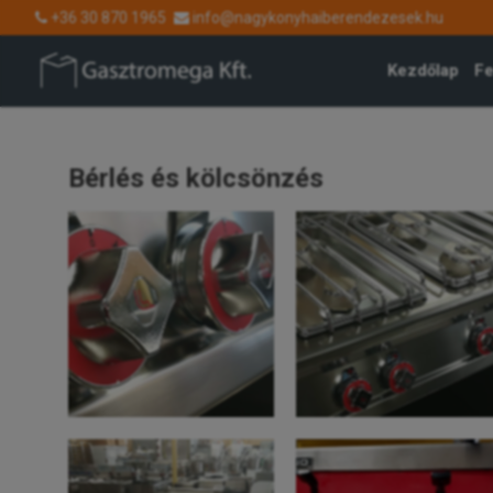
+36 30 870 1965
info@nagykonyhaiberendezesek.hu
Kezdőlap
Fe
Bérlés és kölcsönzés