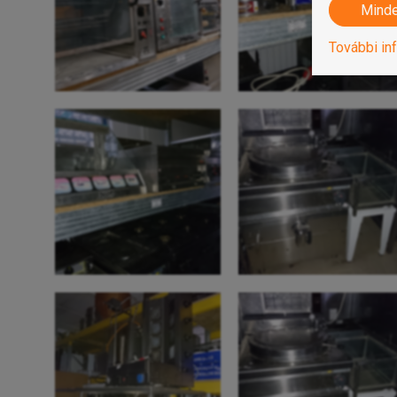
Minde
További in