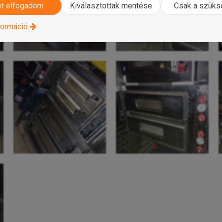
t elfogadom
Kiválasztottak mentése
Csak a szük
formáció