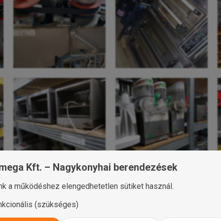
mega Kft. – Nagykonyhai berendezések
k a működéshez elengedhetetlen sütiket használ.
nkcionális (szükséges)