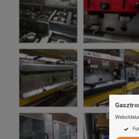
Gasztro
Weboldalun
Fu