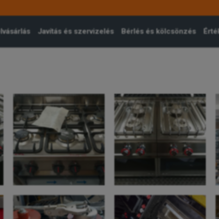
lvásárlás
Javítás és szervizelés
Bérlés és kölcsönzés
Érté